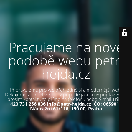
Pracujeme na nové
podobě webu petr-
hejda.cz
Připravujeme pro vás přehlednější a modernější web.
Děkujeme za trpělivost — v případě jakékoliv poptávky mě
prosím kontaktujte přímo na telefonu nebo e-mailu níže.
+420 731 256 836
info@petr-hejda.cz
IČO: 06590152
Nádražní 61/116, 150 00, Praha