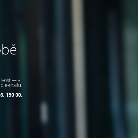
obě
ivost — v
bo e-mailu
6, 150 00,