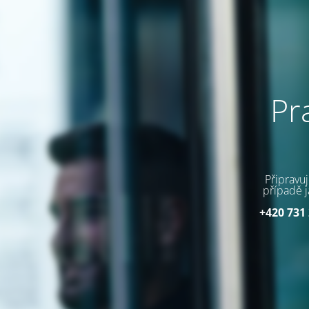
Pr
Připravu
případě j
+420 731