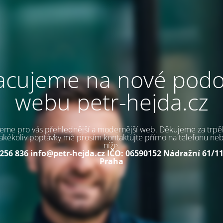
acujeme na nové pod
webu petr-hejda.cz
jeme pro vás přehlednější a modernější web. Děkujeme za trpěl
akékoliv poptávky mě prosím kontaktujte přímo na telefonu ne
níže.
 256 836
info@petr-hejda.cz
IČO: 06590152
Nádražní 61/11
Praha