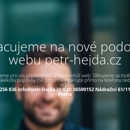
acujeme na nové pod
webu petr-hejda.cz
jeme pro vás přehlednější a modernější web. Děkujeme za trpěl
akékoliv poptávky mě prosím kontaktujte přímo na telefonu ne
níže.
 256 836
info@petr-hejda.cz
IČO: 06590152
Nádražní 61/11
Praha