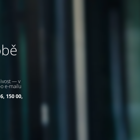
obě
ivost — v
bo e-mailu
6, 150 00,