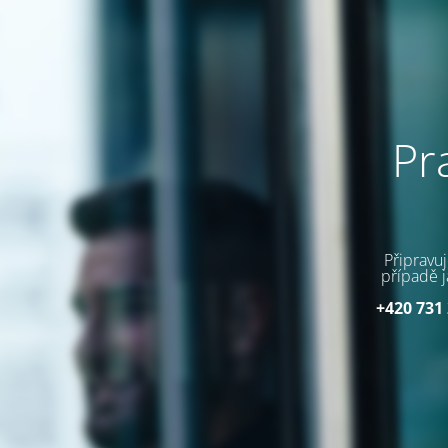
Pr
Připravu
případě j
+420 731